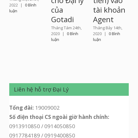
cho Đại lý
tiền) vào
2022
|
0 Bình
của
tài khoản
luận
Gotadi
Agent
Tháng Tám 24th,
Tháng Bảy 14th,
2020
|
0 Bình
2020
|
0 Bình
luận
luận
Liên hệ hỗ trợ Đại Lý
Tổng đài:
19009002
Số điện thoại CS ngoài giờ hành chính:
0913910850 / 0914050850
0917784189 / 0919400850