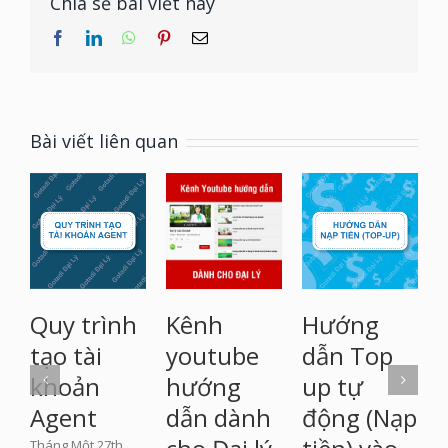
Chia sẻ bài viết này
facebook
linkedin
whatsapp
pinterest
Email
Bài viết liên quan
Kênh
Hướng
Quy trình
youtube
dẫn Top
tạo tài
hướng
up tự
khoản
T
2
dẫn dành
động (Nạp
Agent
l
Tháng Một 27th,