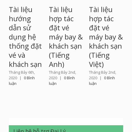
Tài liệu
Tài liệu
Tài liệu
hướng
hợp tác
hợp tác
dẫn sử
đặt vé
đặt vé
dụng hệ
máy bay &
máy bay &
thống đặt
khách sạn
khách sạn
vé và
(Tiếng
(Tiếng
khách sạn
Anh)
Việt)
Tháng Bảy 6th,
Tháng Bảy 2nd,
Tháng Bảy 2nd,
2020
|
0 Bình
2020
|
0 Bình
2020
|
0 Bình
luận
luận
luận
Liên hệ hỗ trợ Đại Lý