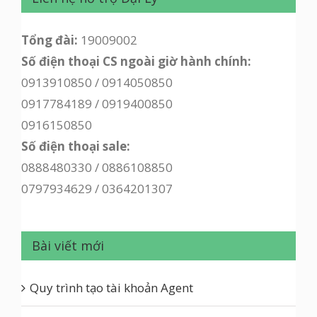
Tổng đài:
19009002
Số điện thoại CS ngoài giờ hành chính:
0913910850 / 0914050850
0917784189 / 0919400850
0916150850
Số điện thoại sale:
0888480330 / 0886108850
0797934629 / 0364201307
Bài viết mới
Quy trình tạo tài khoản Agent